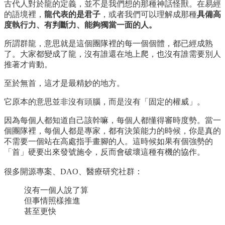
古代人對於龍的定義，並不是我們想的那種神話怪獸。在易經
的語境裡，
龍代表的是君子
，或者我們可以理解成那種
具備高
度執行力、有判斷力、能夠獨當一面的人。
所謂群龍，意思就是這個團隊裡的每一個個體，都已經成熟
了。大家都變成了龍，沒有誰還在地上爬，也沒有誰需要別人
推著才肯動。
至於無首，這才是最精妙的地方。
它原本的意思並非沒有頭腦，而是沒有「固定的權威」。
因為每個人都知道自己該幹嘛，每個人都懂得審時度勢。當一
個團隊裡，每個人都是專家，都有決策能力的時候，你是真的
不需要一個站在高處指手畫腳的人。這時候如果有個強勢的
「首」硬要出來發號施令，反而會破壞這種有機的協作。
很多開源專案、DAO、醫療研究社群：
沒有一個人說了算
但事情照樣推進
甚至更快