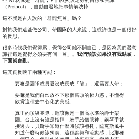
些 AI 就像是一群龍，它們依照設定好的目標和共識
（Protocol），自動自發地把事情解決掉。
這不就是古人說的「群龍無首」嗎？
對於我們這些做公司、帶團隊的人來說，這或許也是一個很好
的反思。
很多時候我們覺得累，覺得公司離不開自己，是因為我們潛意
識裡還是覺得必須要有個「首」。
我們預設如果沒有我點頭，
下面就會亂。
這其實反映了兩種可能：
要嘛是團隊成員還沒成長成「龍」，還需要人帶；
要嘛是我們自己放不下那個當頭的權力慾，不懂得
欣賞這種去中心化的美感。
真正的頂級團隊，應該像是一個高水準的爵士樂
團。台上沒有誰是指揮，鼓手給個眼神，鋼琴手就
接過去，貝斯手知道什麼時候該襯托，薩克斯風手
知道什麼時候該獨奏。這種默契和流動感，比那種