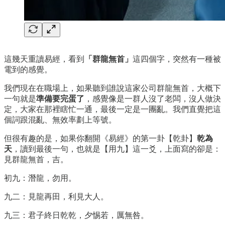
這幾天重讀易經，看到
「群龍無首」
這四個字，突然有一種被
電到的感覺。
我們現在在職場上，如果聽到誰說這家公司群龍無首，大概下
一句就是
準備要完蛋了
，感覺像是一群人沒了老闆，沒人做決
定，大家在那裡瞎忙一通，最後一定是一團亂。我們直覺把這
個詞跟混亂、無效率劃上等號。
但很有趣的是，如果你翻開《易經》的第一卦【乾卦】
乾為
天
，讀到最後一句，也就是【用九】這一爻，上面寫的卻是：
見群龍無首，吉。
初九：潛龍，勿用。
九二：見龍再田，利見大人。
九三：君子終日乾乾，夕惕若，厲無咎。