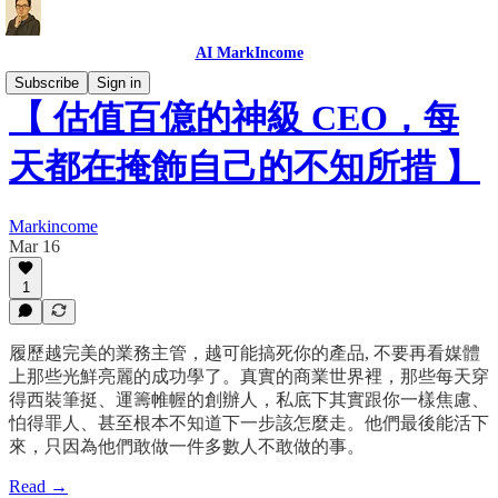
AI MarkIncome
Subscribe
Sign in
【 估值百億的神級 CEO，每
天都在掩飾自己的不知所措 】
Markincome
Mar 16
1
履歷越完美的業務主管，越可能搞死你的產品, 不要再看媒體
上那些光鮮亮麗的成功學了。真實的商業世界裡，那些每天穿
得西裝筆挺、運籌帷幄的創辦人，私底下其實跟你一樣焦慮、
怕得罪人、甚至根本不知道下一步該怎麼走。他們最後能活下
來，只因為他們敢做一件多數人不敢做的事。
Read →