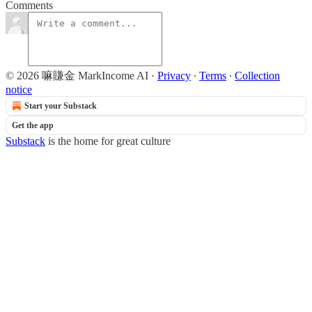
Comments
© 2026 嘛賺金 MarkIncome AI
·
Privacy
∙
Terms
∙
Collection
notice
Start your Substack
Get the app
Substack
is the home for great culture